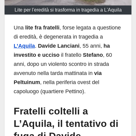
Lite per l'eredità si trasforma in tragedia a L'Aquila
Una
lite fra fratelli
, forse legata a questione
di eredità, è degenerata in tragedia a
L’Aquila
.
Davide Lanciani
, 55 anni,
ha
investito e ucciso
il fratello
Stefano
, 60
anni, dopo un violento scontro in strada
avvenuto nella tarda mattinata in
via
Peltuinum
, nella periferia ovest del
capoluogo (quartiere Pettino).
Fratelli coltelli a
L’Aquila, il tentativo di
fuga di Davide