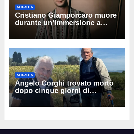
ATTUALITÀ
Cristiano Giamporcaro muore
durante un’immersione a
Lampedusa: aperta
un’inchiesta per omicidio
nautico, cosa emerge sulla
tragedia
ATTUALITÀ
Angelo Corghi trovato morto
dopo cinque giorni di
ricerche: il giallo dell’80enne
scomparso dopo essere
uscito dall’Inps a Grosseto