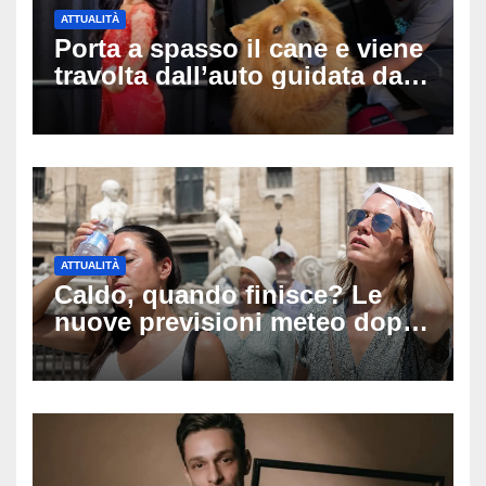
ATTUALITÀ
Porta a spasso il cane e viene
travolta dall’auto guidata da
due bambini di 4 e 6 anni: l’ex
miss Kiara Bowling lotta tra la
vita e la morte
ATTUALITÀ
Caldo, quando finisce? Le
nuove previsioni meteo dopo
Ferragosto: ecco quando
potrebbe arrivare la svolta