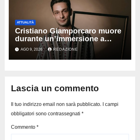
ATTUALITÀ
Cristiano Giamporcaro muore
durante un’immersione a
Lampedusa: aperta
AGO 9, 2026
REDAZIONE
un’inchiesta per omicidio
nautico, cosa emerge sulla
tragedia
Lascia un commento
Il tuo indirizzo email non sarà pubblicato.
I campi
obbligatori sono contrassegnati
*
Commento
*