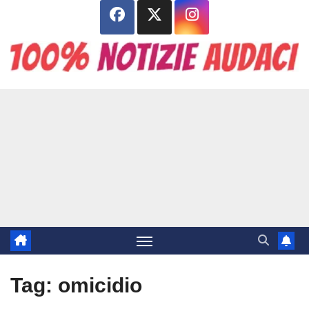
Salta
al
contenuto
Tag:
omicidio