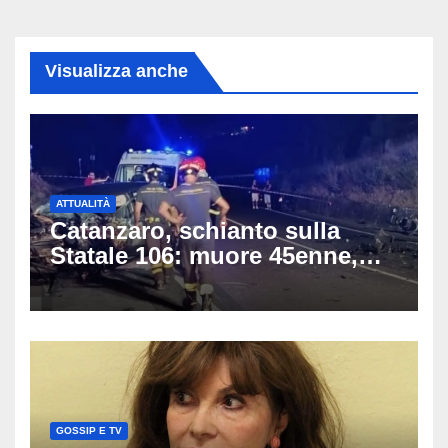
Visualizza anche
ATTUALITÀ
Catanzaro, schianto sulla
Statale 106: muore 45enne,
coinvolti un’auto, un suv e
una moto
GOSSIP E TV