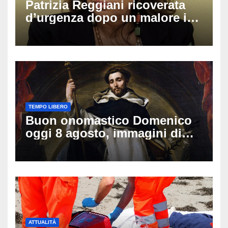
Patrizia Reggiani ricoverata
d’urgenza dopo un malore in
vacanza: come sta oggi l’ex
Lady Gucci
TEMPO LIBERO
Buon onomastico Domenico
oggi 8 agosto, immagini di
auguri da condividere
ATTUALITÀ