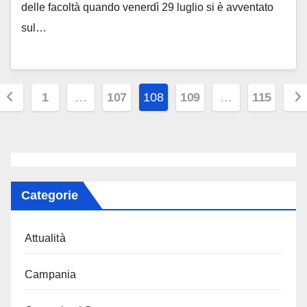
delle facoltà quando venerdì 29 luglio si è avventato
sul…
Paginazione
1
…
107
108
109
…
115
degli
articoli
Categorie
Attualità
Campania