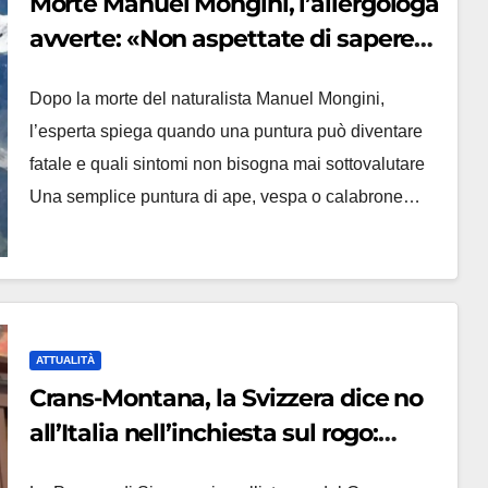
Morte Manuel Mongini, l’allergologa
avverte: «Non aspettate di sapere
se siete allergici»
Dopo la morte del naturalista Manuel Mongini,
l’esperta spiega quando una puntura può diventare
fatale e quali sintomi non bisogna mai sottovalutare
Una semplice puntura di ape, vespa o calabrone…
ATTUALITÀ
Crans-Montana, la Svizzera dice no
all’Italia nell’inchiesta sul rogo:
respinta la richiesta di costituirsi