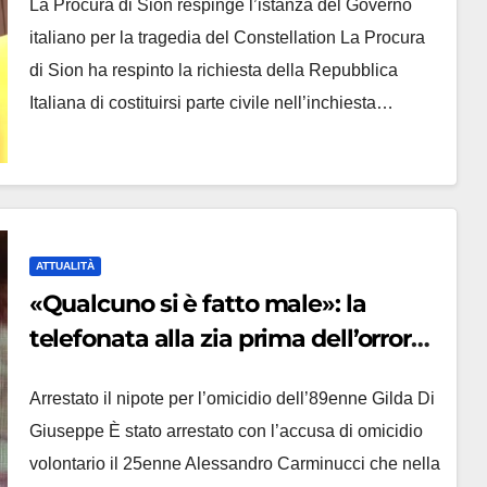
La Procura di Sion respinge l’istanza del Governo
parte civile
italiano per la tragedia del Constellation La Procura
di Sion ha respinto la richiesta della Repubblica
Italiana di costituirsi parte civile nell’inchiesta…
ATTUALITÀ
«Qualcuno si è fatto male»: la
telefonata alla zia prima dell’orrore,
arrestato il 25enne che ha ucciso la
Arrestato il nipote per l’omicidio dell’89enne Gilda Di
nonna ad Altino
Giuseppe È stato arrestato con l’accusa di omicidio
volontario il 25enne Alessandro Carminucci che nella