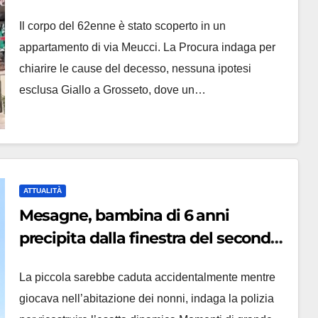
dato dal forte odore, disposta
Il corpo del 62enne è stato scoperto in un
l’autopsia
appartamento di via Meucci. La Procura indaga per
chiarire le cause del decesso, nessuna ipotesi
esclusa Giallo a Grosseto, dove un…
ATTUALITÀ
Mesagne, bambina di 6 anni
precipita dalla finestra del secondo
piano: ricoverata in codice rosso, si
La piccola sarebbe caduta accidentalmente mentre
valuta il trasferimento
giocava nell’abitazione dei nonni, indaga la polizia