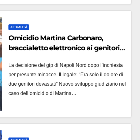
ATTUALITÀ
Omicidio Martina Carbonaro,
braccialetto elettronico ai genitori
della 14enne: non potranno
La decisione del gip di Napoli Nord dopo l’inchiesta
avvicinarsi alla famiglia di Alessio
per presunte minacce. Il legale: “Era solo il dolore di
Tucci
due genitori devastati” Nuovo sviluppo giudiziario nel
caso dell’omicidio di Martina…