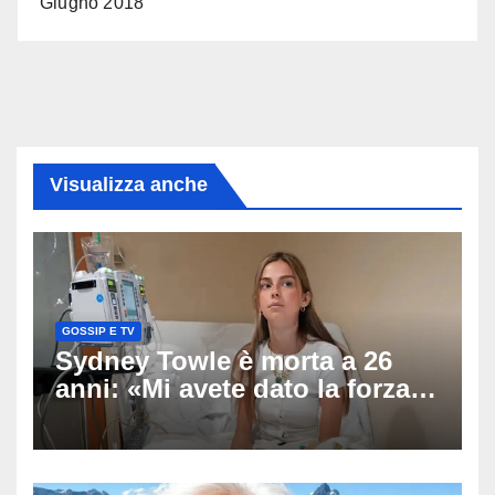
Giugno 2018
Visualizza anche
GOSSIP E TV
Sydney Towle è morta a 26
anni: «Mi avete dato la forza
di andare avanti», l’ultimo
messaggio dell’influencer
commuove i fan