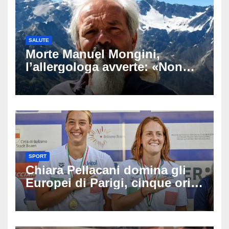
SALUTE
Morte Manuel Mongini,
l’allergologa avverte: «Non
aspettate di sapere se siete
allergici»
SPORT
Chiara Pellacani domina gli
Europei di Parigi, cinque ori
in cinque gare: ‘Nel sincro
siamo da medaglia olimpica’