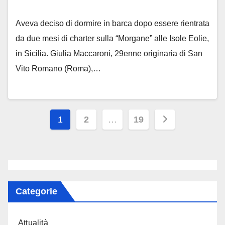
Aveva deciso di dormire in barca dopo essere rientrata
da due mesi di charter sulla “Morgane” alle Isole Eolie,
in Sicilia. Giulia Maccaroni, 29enne originaria di San
Vito Romano (Roma),…
Paginazione
1
2
…
19
degli
articoli
Categorie
Attualità