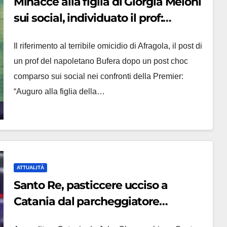
Minacce alla figlia di Giorgia Meloni
sui social, individuato il prof:
‘Qualcosa di oscuro’
Il riferimento al terribile omicidio di Afragola, il post di
un prof del napoletano Bufera dopo un post choc
comparso sui social nei confronti della Premier:
“Auguro alla figlia della…
ATTUALITÀ
Santo Re, pasticcere ucciso a
Catania dal parcheggiatore
abusivo: lascia una figlia piccola