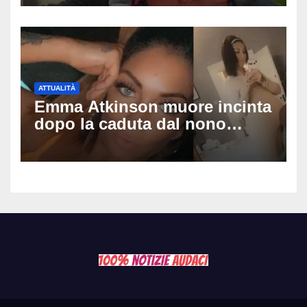
dopo video, intercettazioni e
pedinamenti
ATTUALITÀ
Emma Atkinson muore incinta
dopo la caduta dal nono
piano: la figlia nasce 30
minuti dopo e sta bene