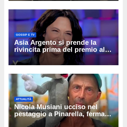
difende
GOSSIP E TV
Asia Argento si prende la
rivincita prima del premio alla
carriera: «Mi chiamano
raccomandata e cagna»
ATTUALITÀ
Nicola Musiani ucciso nel
pestaggio a Pinarella, fermati
quattro giovani: la svolta