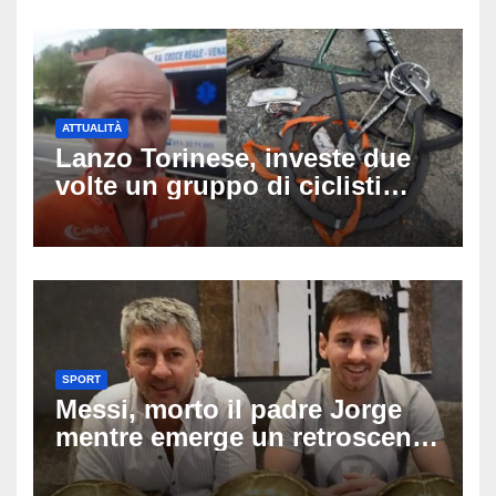
per il 19enne morto in mare
ATTUALITÀ
Lanzo Torinese, investe due
volte un gruppo di ciclisti
dopo una lite: arrestato
73enne, il racconto choc di un
ferito
SPORT
Messi, morto il padre Jorge
mentre emerge un retroscena
choc: le minacce di morte al
fuoriclasse durante i Mondiali