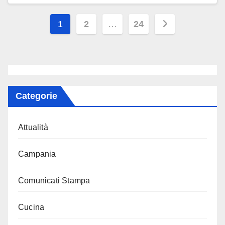
Paginazione
1
2
…
24
degli
articoli
Categorie
Attualità
Campania
Comunicati Stampa
Cucina