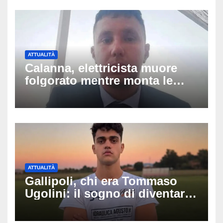
ATTUALITÀ
Calanna, elettricista muore
folgorato mentre monta le
luminarie della festa: chi era
Fabio Calabrò e cosa è
successo
ATTUALITÀ
Gallipoli, chi era Tommaso
Ugolini: il sogno di diventare
medico e la fascia da
capitano, il dolore di Bologna