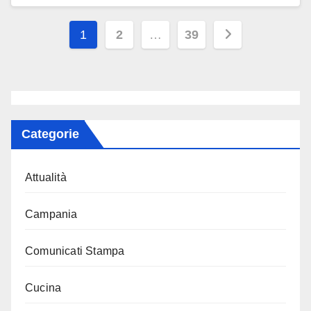
Paginazione
1
2
…
39
degli
articoli
Categorie
Attualità
Campania
Comunicati Stampa
Cucina