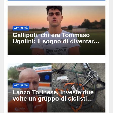
ATTUALITÀ
Gallipoli, chi era Tommaso
Ugolini: il sogno di diventare
medico e la fascia da
capitano, il dolore di Bologna
per il 19enne morto in mare
ATTUALITÀ
Lanzo Torinese, investe due
volte un gruppo di ciclisti
dopo una lite: arrestato
73enne, il racconto choc di un