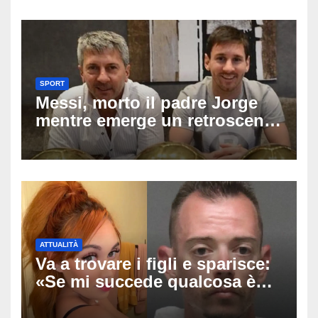
ferito
SPORT
Messi, morto il padre Jorge
mentre emerge un retroscena
choc: le minacce di morte al
fuoriclasse durante i Mondiali
ATTUALITÀ
Va a trovare i figli e sparisce:
«Se mi succede qualcosa è
stato lui», Tatiana McIntyre
trovata morta a Fresno