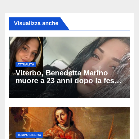
Visualizza anche
ATTUALITÀ
Viterbo, Benedetta Marino
muore a 23 anni dopo la festa
di compleanno: trovata senza
vita nell’ex consorzio, è giallo
sulle ultime ore
TEMPO LIBERO