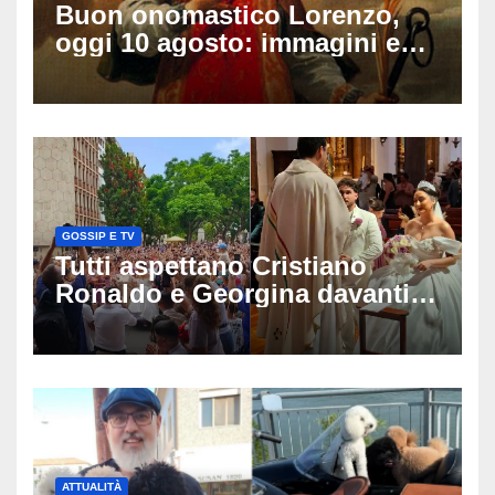
Buon onomastico Lorenzo,
oggi 10 agosto: immagini e
gif di auguri da condividere
sui social
GOSSIP E TV
Tutti aspettano Cristiano
Ronaldo e Georgina davanti
alla cattedrale: ma il
matrimonio era di un’altra
coppia
ATTUALITÀ