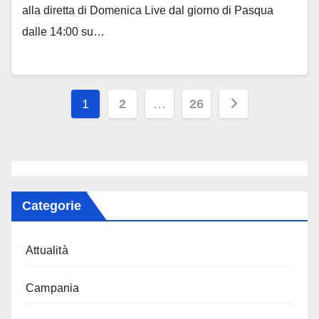
alla diretta di Domenica Live dal giorno di Pasqua
dalle 14:00 su…
Paginazione
1
2
…
26
degli
articoli
Categorie
Attualità
Campania