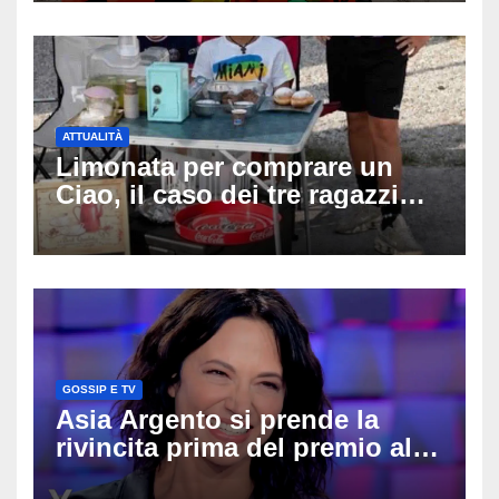
rianimazione
ATTUALITÀ
Limonata per comprare un
Ciao, il caso dei tre ragazzi
divide l’Italia: Fedriga li invita
in Regione, Vannacci li
difende
GOSSIP E TV
Asia Argento si prende la
rivincita prima del premio alla
carriera: «Mi chiamano