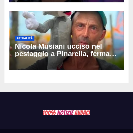
raccomandata e cagna»
ATTUALITÀ
Nicola Musiani ucciso nel
pestaggio a Pinarella, fermati
quattro giovani: la svolta
dopo video, intercettazioni e
pedinamenti