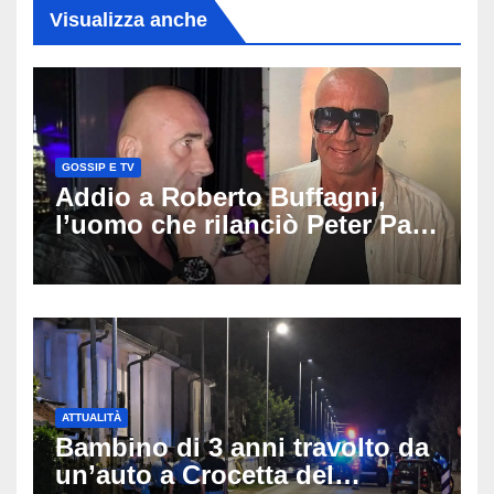
Visualizza anche
GOSSIP E TV
Addio a Roberto Buffagni,
l’uomo che rilanciò Peter Pan
e Villa delle Rose: aveva 59
anni
ATTUALITÀ
Bambino di 3 anni travolto da
un’auto a Crocetta del