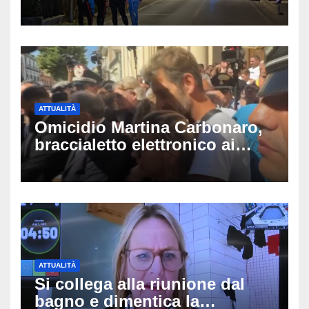
Montello: è gravissimo,
trasportato in elicottero a
Padova
ATTUALITÀ
Omicidio Martina Carbonaro,
braccialetto elettronico ai
genitori della 14enne: non
potranno avvicinarsi alla
famiglia di Alessio Tucci
ATTUALITÀ
Si collega alla riunione dal
bagno e dimentica la