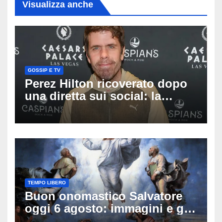
Visualizza anche
GOSSIP E TV
Perez Hilton ricoverato dopo
una diretta sui social: la
famiglia rompe il silenzio
sulle sue condizioni
TEMPO LIBERO
Buon onomastico Salvatore
oggi 6 agosto: immagini e gif
di auguri da condividere