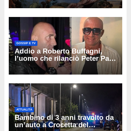
GOSSIP E TV
Addio a Roberto Buffagni,
l’uomo che rilanciò Peter Pan
e Villa delle Rose: aveva 59
anni
ATTUALITÀ
Bambino di 3 anni travolto da
un’auto a Crocetta del