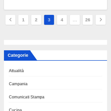
Paginazione
1
2
3
4
…
26
degli
articoli
Categorie
Attualità
Campania
Comunicati Stampa
Cucina