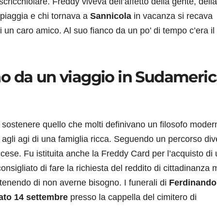
scricchiolare. Freddy viveva dell’affetto della gente, della
spiaggia e chi tornava a
Sannicola
in vacanza si recava
i un caro amico. Al suo fianco da un po’ di tempo c’era il
rno da un viaggio in Sudamerica
r sostenere quello che molti definivano un filosofo moder
 agli agi di una famiglia ricca. Seguendo un percorso di
cese. Fu istituita anche la Freddy Card per l’acquisto di
consigliato di fare la richiesta del reddito di cittadinanza 
tenendo di non averne bisogno. I funerali di
Ferdinando
to 14 settembre
presso la cappella del cimitero di