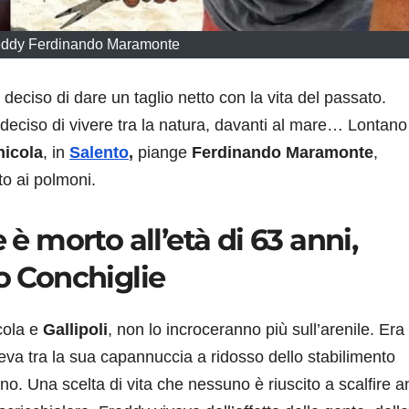
eddy Ferdinando Maramonte
deciso di dare un taglio netto con la vita del passato.
 deciso di vivere tra la natura, davanti al mare… Lontano
icola
, in
Salento
,
piange
Ferdinando Maramonte
,
to ai polmoni.
 morto all’età di 63 anni,
do Conchiglie
cola e
Gallipoli
, non lo incroceranno più sull’arenile. Era
eva tra la sua capannuccia a ridosso dello stabilimento
erno. Una scelta di vita che nessuno è riuscito a scalfire 