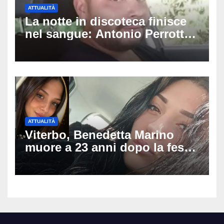
ATTUALITÀ
La notte in discoteca finisce
nel sangue: Antonio Perrotta
pestato a Sangineto, muore a
34 anni e lascia 4 figli
ATTUALITÀ
Viterbo, Benedetta Marino
muore a 23 anni dopo la festa
di compleanno: trovata senza
vita nell’ex consorzio, è giallo
sulle ultime ore