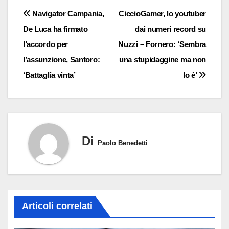
Navigazione
Navigator Campania,
CiccioGamer, lo youtuber
De Luca ha firmato
dai numeri record su
articoli
l’accordo per
Nuzzi – Fornero: ‘Sembra
l’assunzione, Santoro:
una stupidaggine ma non
‘Battaglia vinta’
lo è’
Di
Paolo Benedetti
Articoli correlati