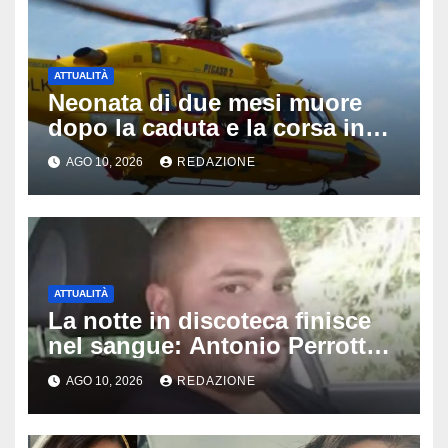
ATTUALITÀ
Neonata di due mesi muore
dopo la caduta e la corsa in
ospedale: da Guilmi a Vasto,
AGO 10, 2026
REDAZIONE
poi l’eliambulanza a Pescara
ATTUALITÀ
La notte in discoteca finisce
nel sangue: Antonio Perrotta
pestato a Sangineto, muore a
AGO 10, 2026
REDAZIONE
34 anni e lascia 4 figli