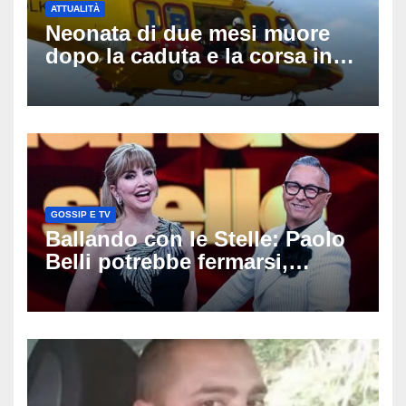
ATTUALITÀ
Neonata di due mesi muore
dopo la caduta e la corsa in
ospedale: da Guilmi a Vasto,
poi l’eliambulanza a Pescara
GOSSIP E TV
Ballando con le Stelle: Paolo
Belli potrebbe fermarsi,
spunta il nome del sostituto e
il cast prende forma