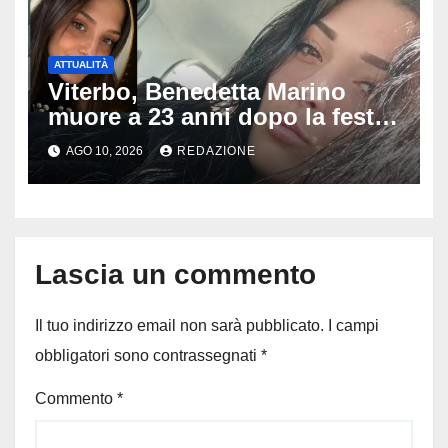
ATTUALITÀ
Viterbo, Benedetta Marino
muore a 23 anni dopo la festa
di compleanno: trovata senza
AGO 10, 2026
REDAZIONE
vita nell’ex consorzio, è giallo
sulle ultime ore
Lascia un commento
Il tuo indirizzo email non sarà pubblicato.
I campi
obbligatori sono contrassegnati
*
Commento
*