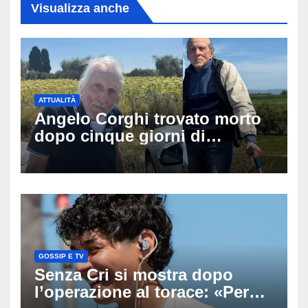
Visualizza anche
ATTUALITÀ
Angelo Corghi trovato morto
dopo cinque giorni di
ricerche: il giallo dell’80enne
scomparso dopo essere
uscito dall’Inps a Grosseto
GOSSIP E TV
Senza Cri si mostra dopo
l’operazione al torace: «Per