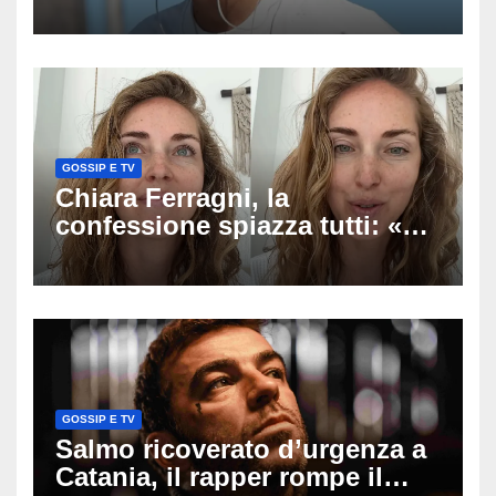
anni mi sentivo in trappola», il
racconto sul difficile percorso
verso la serenità
GOSSIP E TV
Chiara Ferragni, la
confessione spiazza tutti: «Un
mio ex voleva che mi rifacessi
il seno». Poi svela i ritocchi di
cui si è pentita
GOSSIP E TV
Salmo ricoverato d’urgenza a
Catania, il rapper rompe il