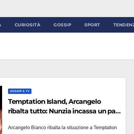
À
CURIOSITÀ
GOSSIP
SPORT
TENDEN
GOSSIP E TV
Temptation Island, Arcangelo
ribalta tutto: Nunzia incassa un palo
e le critiche del web (VIDEO)
Arcangelo Bianco ribalta la situazione a Temptation