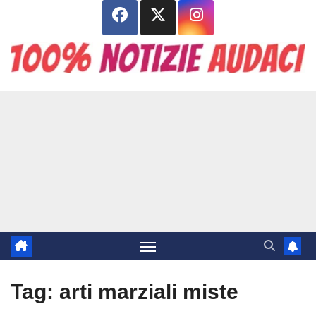
Salta
al
contenuto
Tag:
arti marziali miste