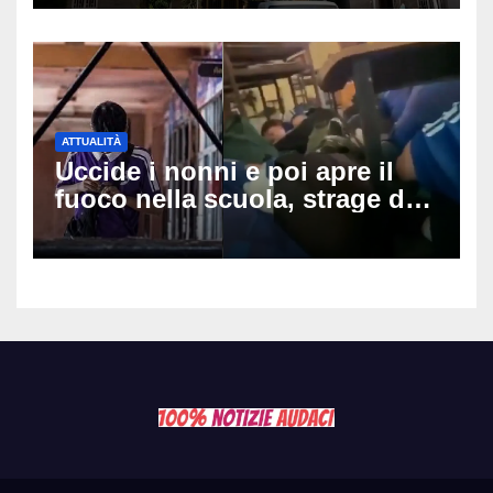
ipotesi al vaglio
ATTUALITÀ
Uccide i nonni e poi apre il
fuoco nella scuola, strage di
insegnanti: il possibile
movente dietro il massacro in
Thailandia