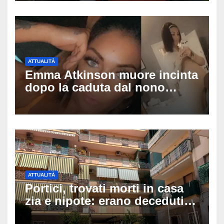
pedinamenti
ATTUALITÀ
Emma Atkinson muore incinta
dopo la caduta dal nono
piano: la figlia nasce 30
minuti dopo e sta bene
ATTUALITÀ
Portici, trovati morti in casa
zia e nipote: erano deceduti
da giorni, il caldo tra le