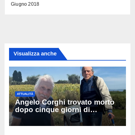
Giugno 2018
Visualizza anche
ATTUALITÀ
Angelo Corghi trovato morto
dopo cinque giorni di
ricerche: il giallo dell’80enne
scomparso dopo essere
uscito dall’Inps a Grosseto