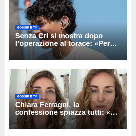
GOSSIP E TV
Senza Cri si mostra dopo
l’operazione al torace: «Per
anni mi sentivo in trappola», il
racconto sul difficile percorso
verso la serenità
GOSSIP E TV
Chiara Ferragni, la
confessione spiazza tutti: «Un
mio ex voleva che mi rifacessi
il seno». Poi svela i ritocchi di
cui si è pentita