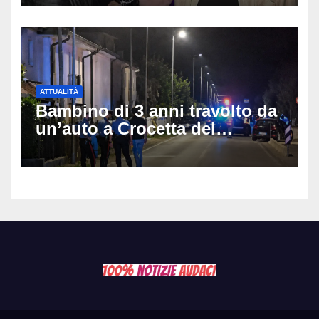
anni
ATTUALITÀ
Bambino di 3 anni travolto da
un’auto a Crocetta del
Montello: è gravissimo,
trasportato in elicottero a
Padova