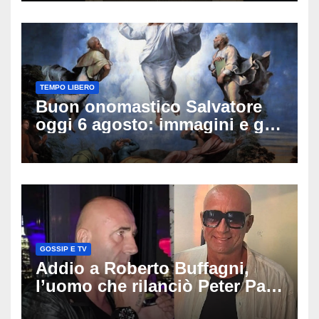
TEMPO LIBERO
Buon onomastico Salvatore
oggi 6 agosto: immagini e gif
di auguri da condividere
GOSSIP E TV
Addio a Roberto Buffagni,
l’uomo che rilanciò Peter Pan
e Villa delle Rose: aveva 59