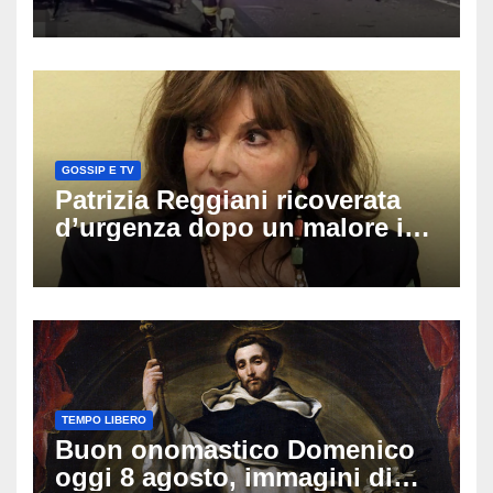
coinvolti un’auto, un suv e
una moto
GOSSIP E TV
Patrizia Reggiani ricoverata
d’urgenza dopo un malore in
vacanza: come sta oggi l’ex
Lady Gucci
TEMPO LIBERO
Buon onomastico Domenico
oggi 8 agosto, immagini di