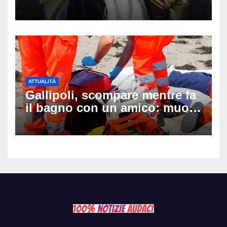
auguri da condividere
ATTUALITÀ
Gallipoli, scompare mentre fa
il bagno con un amico: muore
a 19 anni dopo 45 minuti di
disperati tentativi di
rianimazione