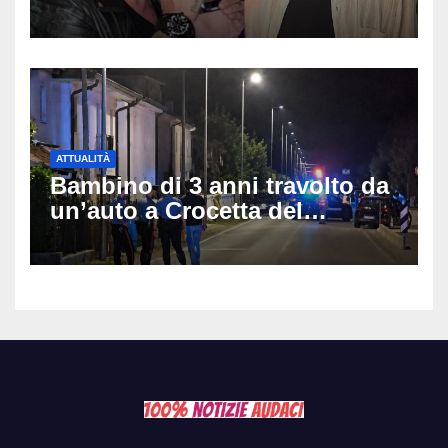
e Villa delle Rose: aveva 59
anni
ATTUALITÀ
Bambino di 3 anni travolto da
un’auto a Crocetta del
Montello: è gravissimo,
trasportato in elicottero a
Padova