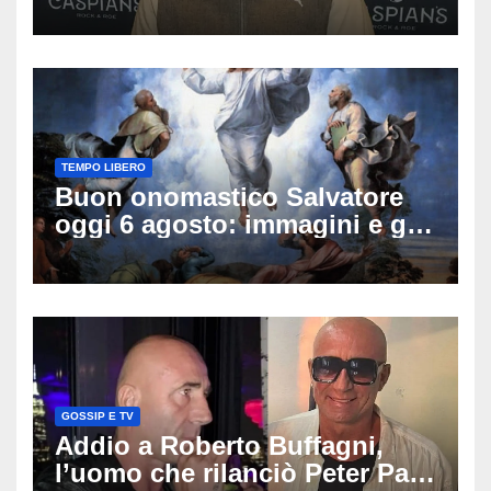
famiglia rompe il silenzio
sulle sue condizioni
TEMPO LIBERO
Buon onomastico Salvatore
oggi 6 agosto: immagini e gif
di auguri da condividere
GOSSIP E TV
Addio a Roberto Buffagni,
l’uomo che rilanciò Peter Pan