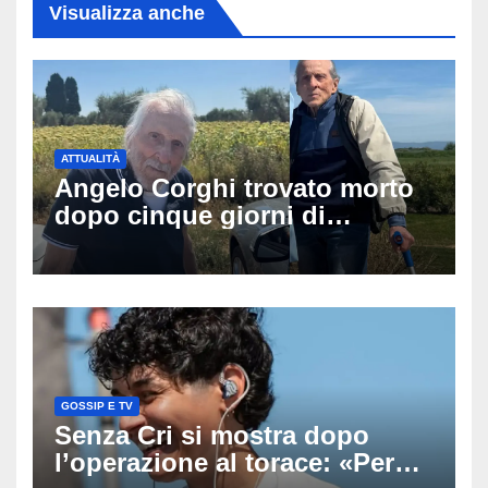
Visualizza anche
ATTUALITÀ
Angelo Corghi trovato morto
dopo cinque giorni di
ricerche: il giallo dell’80enne
scomparso dopo essere
uscito dall’Inps a Grosseto
GOSSIP E TV
Senza Cri si mostra dopo
l’operazione al torace: «Per