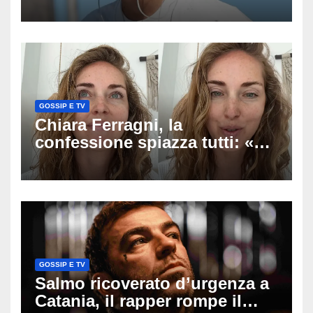
anni mi sentivo in trappola», il
racconto sul difficile percorso
verso la serenità
GOSSIP E TV
Chiara Ferragni, la
confessione spiazza tutti: «Un
mio ex voleva che mi rifacessi
il seno». Poi svela i ritocchi di
cui si è pentita
GOSSIP E TV
Salmo ricoverato d’urgenza a
Catania, il rapper rompe il