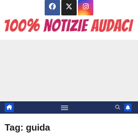
Salta
al
contenuto
Tag:
guida