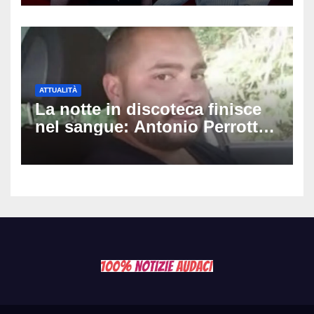
il cast prende forma
ATTUALITÀ
La notte in discoteca finisce
nel sangue: Antonio Perrotta
pestato a Sangineto, muore a
34 anni e lascia 4 figli