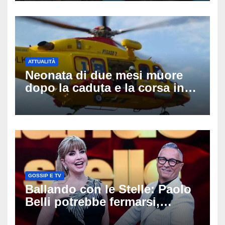
di ricerche
ATTUALITÀ
Neonata di due mesi muore
dopo la caduta e la corsa in
ospedale: da Guilmi a Vasto,
poi l’eliambulanza a Pescara
GOSSIP E TV
Ballando con le Stelle: Paolo
Belli potrebbe fermarsi,
spunta il nome del sostituto e