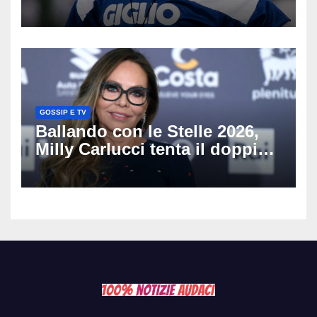
scritto pagine indimenticabili
del nostro calcio»
GOSSIP E TV
Ballando con le Stelle 2026,
Milly Carlucci tenta il doppio
colpo: tra i papabili Ornella
Muti e Monica Guerritore