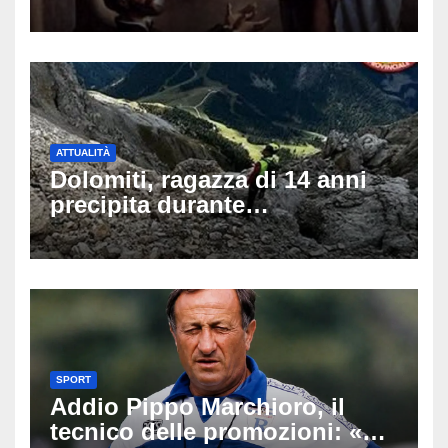
di auguri da condividere sui
social
ATTUALITÀ
Dolomiti, ragazza di 14 anni
precipita durante
un’escursione: tragedia sul
Latemar davanti alla famiglia
SPORT
Addio Pippo Marchioro, il
tecnico delle promozioni: «Ha