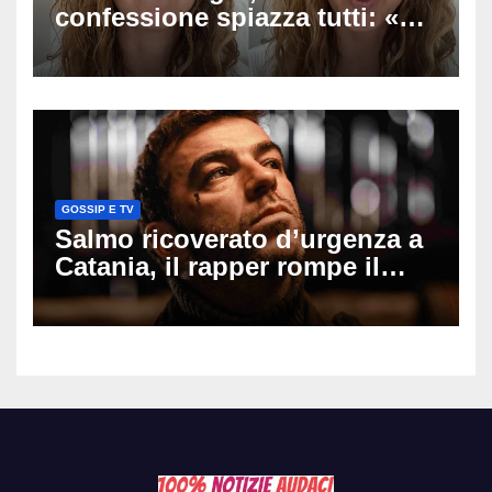
confessione spiazza tutti: «Un
mio ex voleva che mi rifacessi
il seno». Poi svela i ritocchi di
cui si è pentita
GOSSIP E TV
Salmo ricoverato d’urgenza a
Catania, il rapper rompe il
silenzio dopo la notte in
ospedale: come sta e cosa
succede al tour