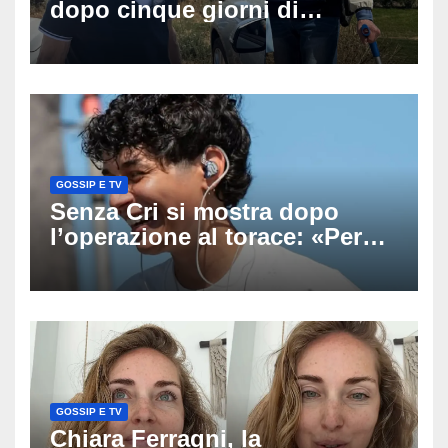
dopo cinque giorni di
ricerche: il giallo dell’80enne
scomparso dopo essere
uscito dall’Inps a Grosseto
GOSSIP E TV
Senza Cri si mostra dopo
l’operazione al torace: «Per
anni mi sentivo in trappola», il
racconto sul difficile percorso
verso la serenità
GOSSIP E TV
Chiara Ferragni, la