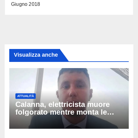
Giugno 2018
Visualizza anche
ATTUALITÀ
Calanna, elettricista muore
folgorato mentre monta le
luminarie della festa: chi era
Fabio Calabrò e cosa è
successo