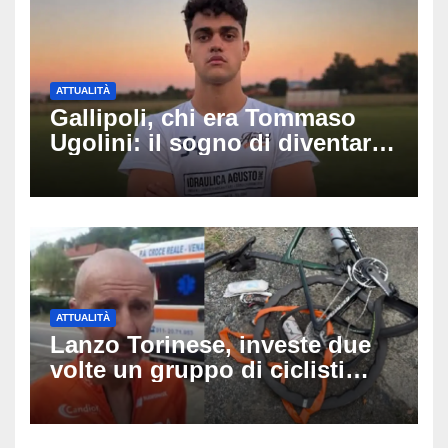
ATTUALITÀ
Gallipoli, chi era Tommaso
Ugolini: il sogno di diventare
medico e la fascia da
capitano, il dolore di Bologna
per il 19enne morto in mare
ATTUALITÀ
Lanzo Torinese, investe due
volte un gruppo di ciclisti
dopo una lite: arrestato
73enne, il racconto choc di un
ferito