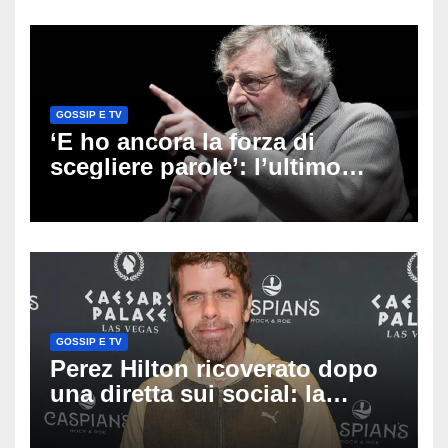
Altino
GOSSIP E TV
‘E ho ancora la forza di
scegliere parole’: l’ultimo
viaggio di Francesco Guccini,
i fan in pellegrinaggio a
Pavana
GOSSIP E TV
Perez Hilton ricoverato dopo
una diretta sui social: la
famiglia rompe il silenzio
sulle sue condizioni