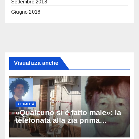
Settembre 2018
Giugno 2018
Visualizza anche
ATTUALITÀ
«Qualcuno si è fatto male»: la
telefonata alla zia prima
dell’orrore, arrestato il 25enne
che ha ucciso la nonna ad