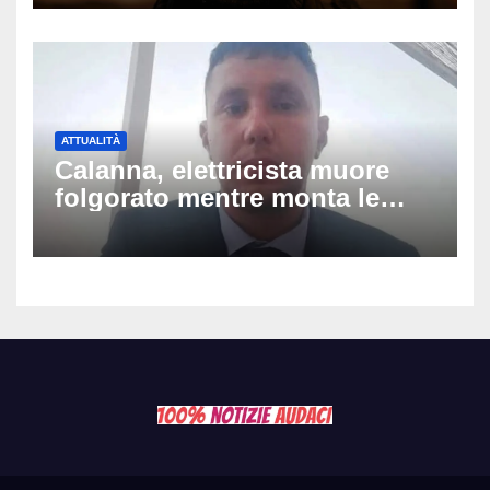
ospedale: come sta e cosa
succede al tour
ATTUALITÀ
Calanna, elettricista muore
folgorato mentre monta le
luminarie della festa: chi era
Fabio Calabrò e cosa è
successo