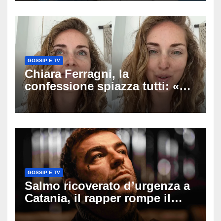
verso la serenità
GOSSIP E TV
Chiara Ferragni, la
confessione spiazza tutti: «Un
mio ex voleva che mi rifacessi
il seno». Poi svela i ritocchi di
cui si è pentita
GOSSIP E TV
Salmo ricoverato d’urgenza a
Catania, il rapper rompe il
silenzio dopo la notte in