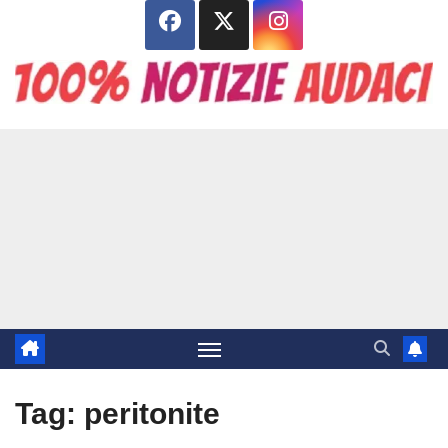
Salta
al
contenuto
Tag:
peritonite