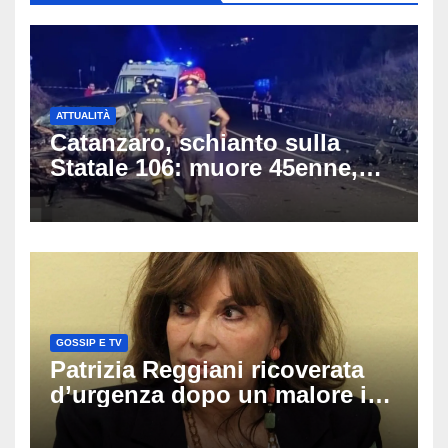
ATTUALITÀ
Catanzaro, schianto sulla
Statale 106: muore 45enne,
coinvolti un’auto, un suv e
una moto
GOSSIP E TV
Patrizia Reggiani ricoverata
d’urgenza dopo un malore in
vacanza: come sta oggi l’ex
Lady Gucci