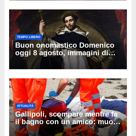
TEMPO LIBERO
Buon onomastico Domenico
oggi 8 agosto, immagini di
auguri da condividere
ATTUALITÀ
Gallipoli, scompare mentre fa
il bagno con un amico: muore
a 19 anni dopo 45 minuti di