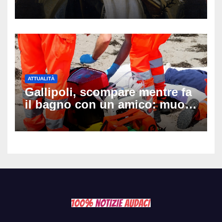
auguri da condividere
ATTUALITÀ
Gallipoli, scompare mentre fa
il bagno con un amico: muore
a 19 anni dopo 45 minuti di
disperati tentativi di
rianimazione