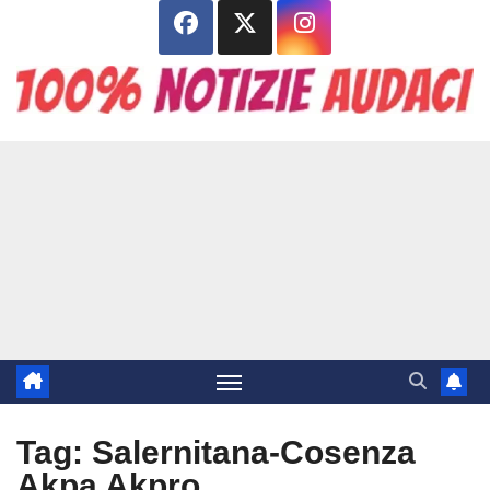
Salta
al
contenuto
Tag:
Salernitana-Cosenza
Akpa Akpro