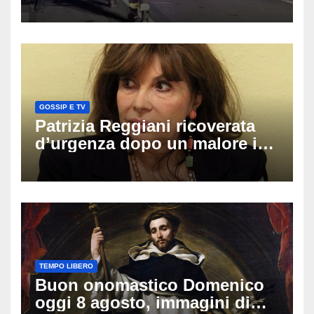
coinvolti un’auto, un suv e
una moto
GOSSIP E TV
Patrizia Reggiani ricoverata
d’urgenza dopo un malore in
vacanza: come sta oggi l’ex
Lady Gucci
TEMPO LIBERO
Buon onomastico Domenico
oggi 8 agosto, immagini di