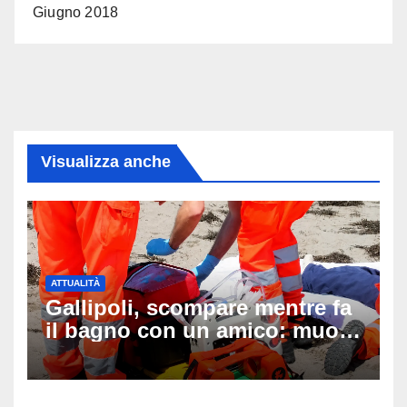
Giugno 2018
Visualizza anche
ATTUALITÀ
Gallipoli, scompare mentre fa
il bagno con un amico: muore
a 19 anni dopo 45 minuti di
disperati tentativi di
rianimazione