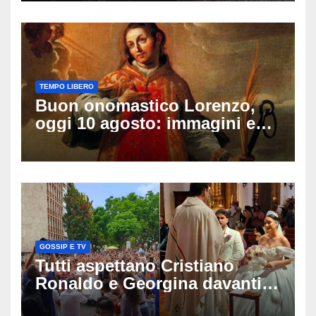
sulle ultime ore
TEMPO LIBERO
Buon onomastico Lorenzo,
oggi 10 agosto: immagini e
gif di auguri da condividere
sui social
GOSSIP E TV
Tutti aspettano Cristiano
Ronaldo e Georgina davanti
alla cattedrale: ma il