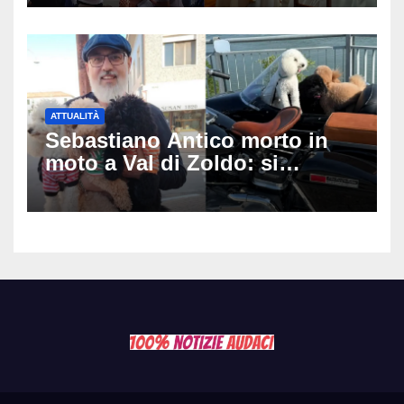
matrimonio era di un’altra
coppia
ATTUALITÀ
Sebastiano Antico morto in
moto a Val di Zoldo: si
schianta con il sidecar, salvi i
due cagnolini