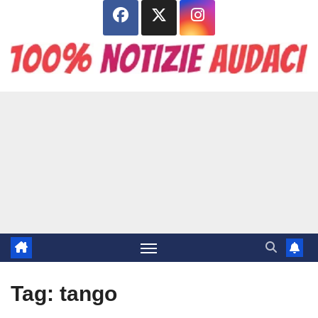
Salta
al
contenuto
Tag:
tango