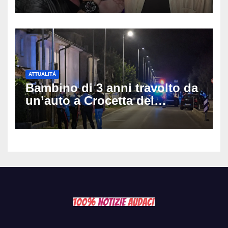
anni
ATTUALITÀ
Bambino di 3 anni travolto da
un’auto a Crocetta del
Montello: è gravissimo,
trasportato in elicottero a
Padova