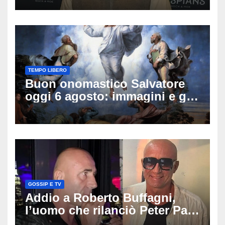
sulle sue condizioni
TEMPO LIBERO
Buon onomastico Salvatore
oggi 6 agosto: immagini e gif
di auguri da condividere
GOSSIP E TV
Addio a Roberto Buffagni,
l’uomo che rilanciò Peter Pan
e Villa delle Rose: aveva 59