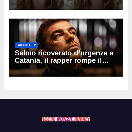
mio ex voleva che mi rifacessi
il seno». Poi svela i ritocchi di
cui si è pentita
GOSSIP E TV
Salmo ricoverato d’urgenza a
Catania, il rapper rompe il
silenzio dopo la notte in
ospedale: come sta e cosa
succede al tour