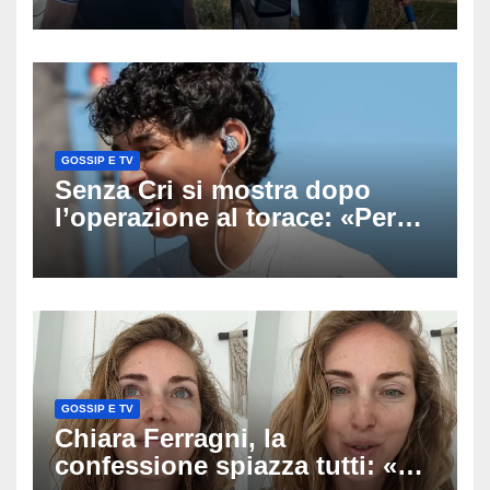
scomparso dopo essere
uscito dall’Inps a Grosseto
GOSSIP E TV
Senza Cri si mostra dopo
l’operazione al torace: «Per
anni mi sentivo in trappola», il
racconto sul difficile percorso
verso la serenità
GOSSIP E TV
Chiara Ferragni, la
confessione spiazza tutti: «Un