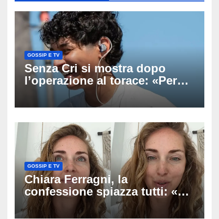
GOSSIP E TV
Senza Cri si mostra dopo
l’operazione al torace: «Per
anni mi sentivo in trappola», il
racconto sul difficile percorso
verso la serenità
GOSSIP E TV
Chiara Ferragni, la
confessione spiazza tutti: «Un
mio ex voleva che mi rifacessi
il seno». Poi svela i ritocchi di