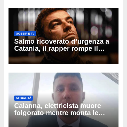
cui si è pentita
GOSSIP E TV
Salmo ricoverato d’urgenza a
Catania, il rapper rompe il
silenzio dopo la notte in
ospedale: come sta e cosa
succede al tour
ATTUALITÀ
Calanna, elettricista muore
folgorato mentre monta le
luminarie della festa: chi era
Fabio Calabrò e cosa è