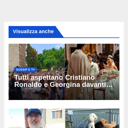
Visualizza anche
GOSSIP E TV
Tutti aspettano Cristiano
Ronaldo e Georgina davanti
alla cattedrale: ma il
matrimonio era di un’altra
coppia