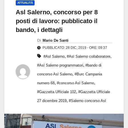
ATTUALITÀ
Asl Salerno, concorso per 8
posti di lavoro: pubblicato il
bando, i dettagli
Di
Mario De Santi
PUBBLICATO: 28 DIC, 2019 - ORE: 09:37
,
,
#Asl Salerno
#Asl Salerno collaboratore
,
#Asl Salerno programmatori
#bando di
,
concorso Asl Salerno
#Burc Campania
,
,
numero 68
#concorso Asl Salerno
,
#Gazzetta Ufficiale 102
#Gazzetta Ufficiale
,
27 dicembre 2019
#Salerno concorso Asl