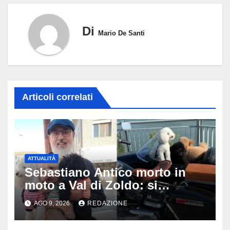
Di
Mario De Santi
Articoli correlati
ATTUALITÀ
Sebastiano Antico morto in
moto a Val di Zoldo: si
schianta con il sidecar, salvi i
AGO 9, 2026
REDAZIONE
due cagnolini