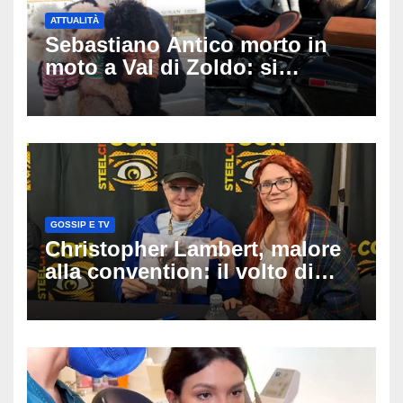
ATTUALITÀ
Sebastiano Antico morto in
moto a Val di Zoldo: si
schianta con il sidecar, salvi i
due cagnolini
GOSSIP E TV
Christopher Lambert, malore
alla convention: il volto di
Highlander trasportato via in
ambulanza davanti ai fan