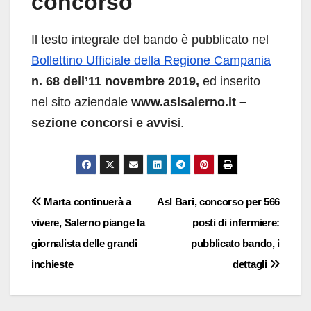
concorso
Il testo integrale del bando è pubblicato nel
Bollettino Ufficiale della Regione Campania
n. 68 dell’11 novembre 2019,
ed inserito
nel sito aziendale
www.aslsalerno.it –
sezione concorsi e avvis
i.
Navigazione
Marta continuerà a
Asl Bari, concorso per 566
vivere, Salerno piange la
posti di infermiere:
articoli
giornalista delle grandi
pubblicato bando, i
inchieste
dettagli