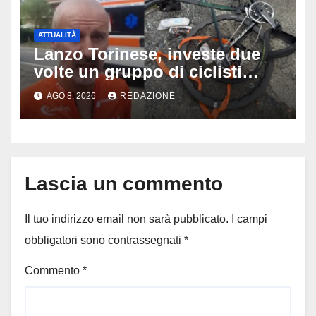
ATTUALITÀ
Lanzo Torinese, investe due
volte un gruppo di ciclisti
dopo una lite: arrestato
AGO 8, 2026
REDAZIONE
73enne, il racconto choc di un
ferito
Lascia un commento
Il tuo indirizzo email non sarà pubblicato.
I campi
obbligatori sono contrassegnati
*
Commento
*