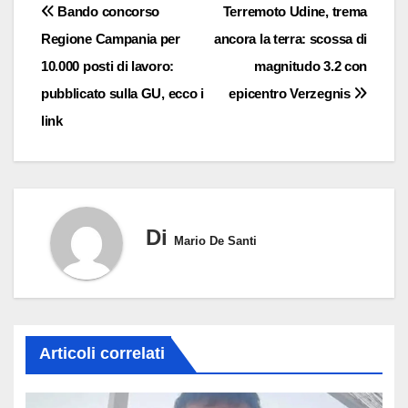
Navigazione
Bando concorso
Terremoto Udine, trema
Regione Campania per
ancora la terra: scossa di
articoli
10.000 posti di lavoro:
magnitudo 3.2 con
pubblicato sulla GU, ecco i
epicentro Verzegnis
link
Di
Mario De Santi
Articoli correlati