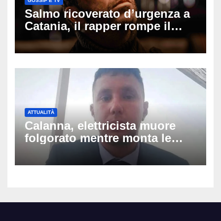
GOSSIP E TV
Salmo ricoverato d’urgenza a
Catania, il rapper rompe il
silenzio dopo la notte in
ospedale: come sta e cosa
succede al tour
ATTUALITÀ
Calanna, elettricista muore
folgorato mentre monta le
luminarie della festa: chi era
Fabio Calabrò e cosa è
successo