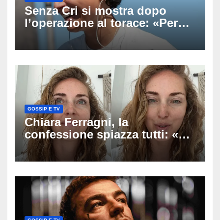
Senza Cri si mostra dopo
l’operazione al torace: «Per
anni mi sentivo in trappola», il
racconto sul difficile percorso
verso la serenità
GOSSIP E TV
Chiara Ferragni, la
confessione spiazza tutti: «Un
mio ex voleva che mi rifacessi
il seno». Poi svela i ritocchi di
cui si è pentita