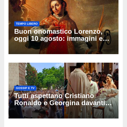
TEMPO LIBERO
Buon onomastico Lorenzo,
oggi 10 agosto: immagini e
gif di auguri da condividere
sui social
GOSSIP E TV
Tutti aspettano Cristiano
Ronaldo e Georgina davanti
alla cattedrale: ma il
matrimonio era di un’altra
coppia