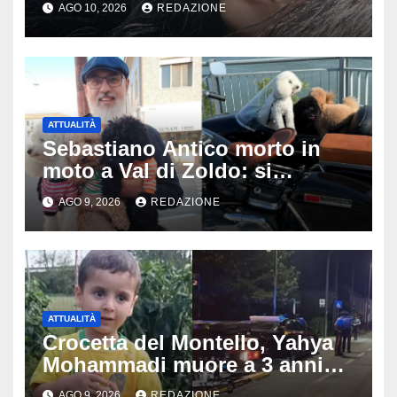
AGO 10, 2026
REDAZIONE
vita nell’ex consorzio, è giallo
sulle ultime ore
ATTUALITÀ
Sebastiano Antico morto in
moto a Val di Zoldo: si
schianta con il sidecar, salvi i
AGO 9, 2026
REDAZIONE
due cagnolini
ATTUALITÀ
Crocetta del Montello, Yahya
Mohammadi muore a 3 anni
dopo 72 ore di agonia: era
AGO 9, 2026
REDAZIONE