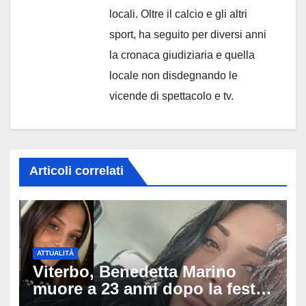
locali. Oltre il calcio e gli altri
sport, ha seguito per diversi anni
la cronaca giudiziaria e quella
locale non disdegnando le
vicende di spettacolo e tv.
Articoli correlati
ATTUALITÀ
Viterbo, Benedetta Marino
muore a 23 anni dopo la festa
di compleanno: trovata senza