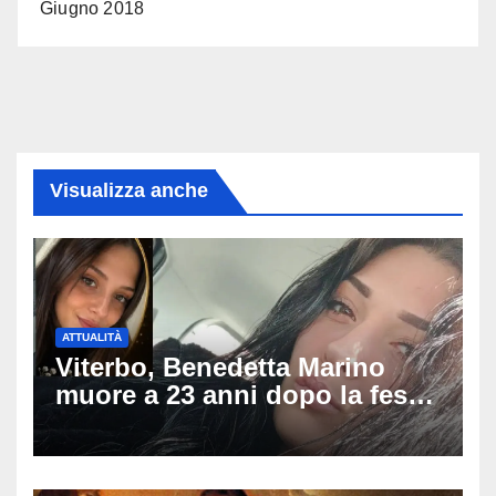
Giugno 2018
Visualizza anche
ATTUALITÀ
Viterbo, Benedetta Marino
muore a 23 anni dopo la festa
di compleanno: trovata senza
vita nell’ex consorzio, è giallo
sulle ultime ore