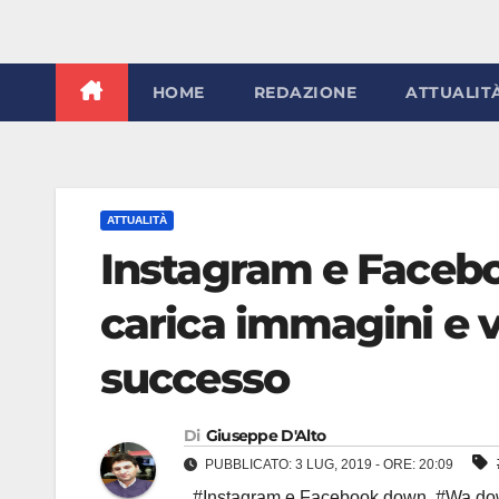
HOME
REDAZIONE
ATTUALIT
ATTUALITÀ
Instagram e Face
carica immagini e v
successo
Di
Giuseppe D'Alto
PUBBLICATO: 3 LUG, 2019 - ORE: 20:09
,
#Instagram e Facebook down
,
#Wa do