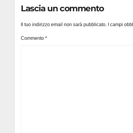
difende
pedi
Lascia un commento
Il tuo indirizzo email non sarà pubblicato.
I campi obb
Commento
*