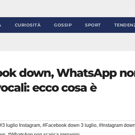
À
CURIOSITÀ
GOSSIP
SPORT
TENDEN
book down, WhatsApp no
ocali: ecco cosa è
#3 luglio Instagram
,
#Facebook down 3 luglio
,
#Instagram down
wn
,
#WhatsApp non scarica immagini