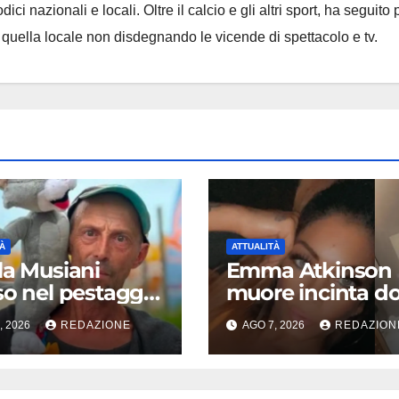
ci nazionali e locali. Oltre il calcio e gli altri sport, ha seguito 
e quella locale non disdegnando le vicende di spettacolo e tv.
À
ATTUALITÀ
la Musiani
Emma Atkinson
so nel pestaggio
muore incinta d
arella, fermati
la caduta dal no
, 2026
REDAZIONE
AGO 7, 2026
REDAZION
ro giovani: la
piano: la figlia n
ta dopo video,
30 minuti dopo e
rcettazioni e
bene