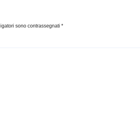
namenti
ligatori sono contrassegnati
*