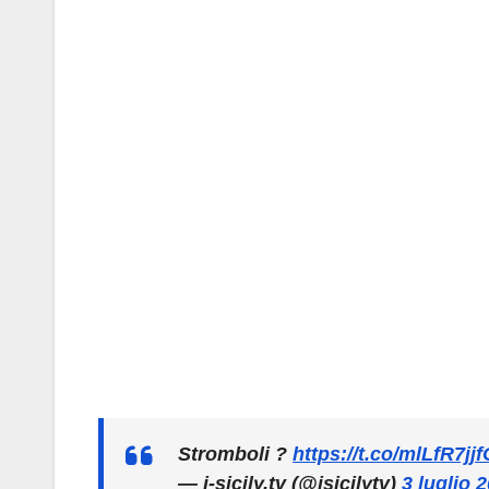
Stromboli ?
https://t.co/mlLfR7jjf
— i-sicily.tv (@isicilytv)
3 luglio 