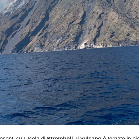
esenti su L’Isola di
Stromboli
. Il
vulcano
è tornato in pi