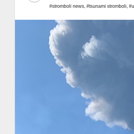
#stromboli news
,
#tsunami stromboli
,
#u