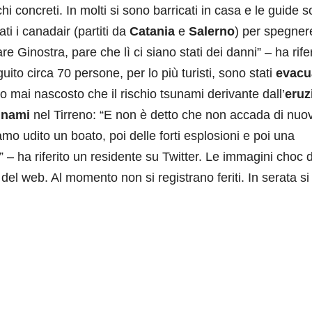
 concreti. In molti si sono barricati in casa e le guide 
ti i canadair (partiti da
Catania
e
Salerno
) per spegnere
e Ginostra, pare che lì ci siano stati dei danni” – ha rifer
guito circa 70 persone, per lo più turisti, sono stati
evacu
no mai nascosto che il rischio tsunami derivante dall’
eruz
unami
nel Tirreno: “E non è detto che non accada di nuo
mo udito un boato, poi delle forti esplosioni e poi una
 – ha riferito un residente su Twitter. Le immagini choc d
 del web. Al momento non si registrano feriti. In serata si