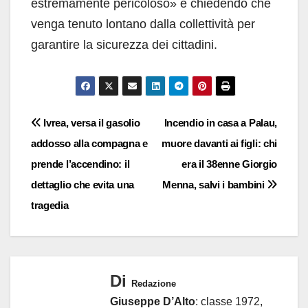
estremamente pericoloso» e chiedendo che
venga tenuto lontano dalla collettività per
garantire la sicurezza dei cittadini.
Navigazione
Ivrea, versa il gasolio
Incendio in casa a Palau,
addosso alla compagna e
muore davanti ai figli: chi
articoli
prende l’accendino: il
era il 38enne Giorgio
dettaglio che evita una
Menna, salvi i bambini
tragedia
Di
Redazione
Giuseppe D’Alto
: classe 1972,