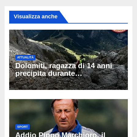
Visualizza anche
ATTUALITÀ
Dolomiti, ragazza di 14 anni
precipita durante
un’escursione: tragedia sul
Latemar davanti alla famiglia
SPORT
Addio Pippo Marchioro, il