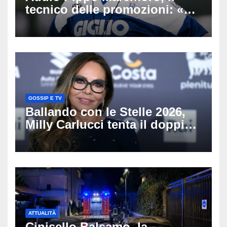
tecnico delle promozioni: «Ha
scritto pagine indimenticabili
del nostro calcio»
GOSSIP E TV
Ballando con le Stelle 2026,
Milly Carlucci tenta il doppio
colpo: tra i papabili Ornella
Muti e Monica Guerritore
ATTUALITÀ
Cinisello Balsamo, la