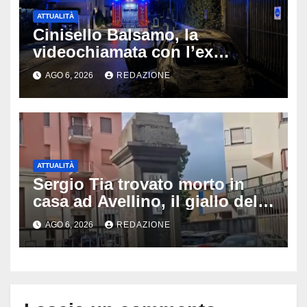
ATTUALITÀ
Cinisello Balsamo, la
videochiamata con l’ex
fidanzata e il dramma: 35enne
AGO 6, 2026
REDAZIONE
lotta tra la vita e la morte
ATTUALITÀ
Sergio Tia trovato morto in
casa ad Avellino, il giallo della
porta socchiusa: disposta
AGO 6, 2026
REDAZIONE
l’autopsia