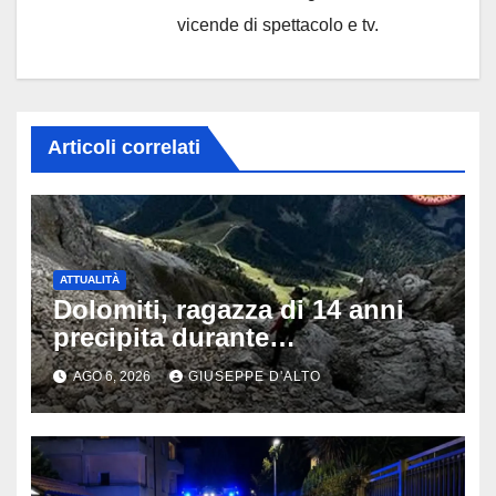
vicende di spettacolo e tv.
Articoli correlati
ATTUALITÀ
Dolomiti, ragazza di 14 anni
precipita durante
un’escursione: tragedia sul
AGO 6, 2026
GIUSEPPE D'ALTO
Latemar davanti alla famiglia