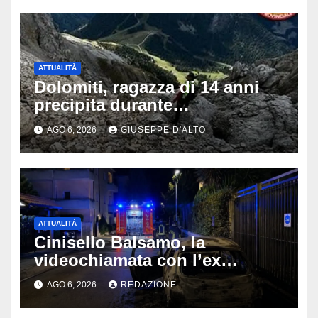
ATTUALITÀ
Dolomiti, ragazza di 14 anni
precipita durante
un’escursione: tragedia sul
AGO 6, 2026
GIUSEPPE D'ALTO
Latemar davanti alla famiglia
ATTUALITÀ
Cinisello Balsamo, la
videochiamata con l’ex
fidanzata e il dramma: 35enne
AGO 6, 2026
REDAZIONE
lotta tra la vita e la morte