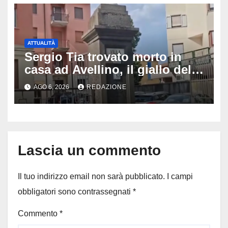
ATTUALITÀ
Sergio Tia trovato morto in
casa ad Avellino, il giallo della
porta socchiusa: disposta
AGO 6, 2026
REDAZIONE
l’autopsia
Lascia un commento
Il tuo indirizzo email non sarà pubblicato.
I campi
obbligatori sono contrassegnati
*
Commento
*