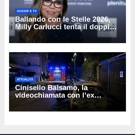
GOSSIP E TV
Ballando con le Stelle 2026,
Milly Carlucci tenta il doppio
colpo: tra i papabili Ornella
Muti e Monica Guerritore
ATTUALITÀ
Cinisello Balsamo, la
videochiamata con l’ex
fidanzata e il dramma: 35enne
lotta tra la vita e la morte