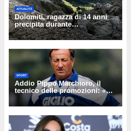
ATTUALITÀ
Dolomiti, ragazza di 14 anni
precipita durante
un’escursione: tragedia sul
Latemar davanti alla famiglia
SPORT
Addio Pippo Marchioro, il
tecnico delle promozioni: «Ha
scritto pagine indimenticabili
del nostro calcio»