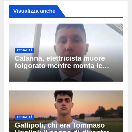
Visualizza anche
ATTUALITÀ
Calanna, elettricista muore
folgorato mentre monta le
luminarie della festa: chi era
Fabio Calabrò e cosa è
successo
ATTUALITÀ
Gallipoli, chi era Tommaso