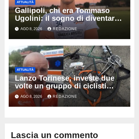
ATTUALITÀ
Gallipoli, chi era Tommaso
Ugolini: il sogno di diventare
medico e la fascia da
AGO 8, 2026
REDAZIONE
capitano, il dolore di Bologna
per il 19enne morto in mare
ATTUALITÀ
Lanzo Torinese, investe due
volte un gruppo di ciclisti
dopo una lite: arrestato
AGO 8, 2026
REDAZIONE
73enne, il racconto choc di un
ferito
Lascia un commento