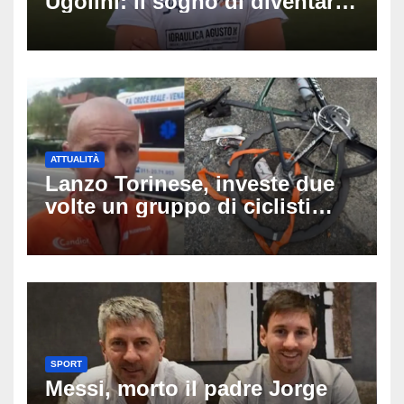
Ugolini: il sogno di diventare
medico e la fascia da
capitano, il dolore di Bologna
per il 19enne morto in mare
ATTUALITÀ
Lanzo Torinese, investe due
volte un gruppo di ciclisti
dopo una lite: arrestato
73enne, il racconto choc di un
ferito
SPORT
Messi, morto il padre Jorge