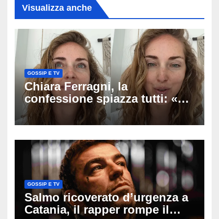
Visualizza anche
GOSSIP E TV
Chiara Ferragni, la
confessione spiazza tutti: «Un
mio ex voleva che mi rifacessi
il seno». Poi svela i ritocchi di
cui si è pentita
GOSSIP E TV
Salmo ricoverato d’urgenza a
Catania, il rapper rompe il