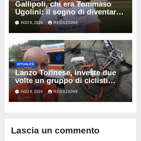
Gallipoli, chi era Tommaso
Ugolini: il sogno di diventare
medico e la fascia da
AGO 8, 2026
REDAZIONE
capitano, il dolore di Bologna
per il 19enne morto in mare
ATTUALITÀ
Lanzo Torinese, investe due
volte un gruppo di ciclisti
dopo una lite: arrestato
AGO 8, 2026
REDAZIONE
73enne, il racconto choc di un
ferito
Lascia un commento