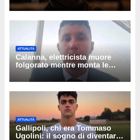
silenzio dopo la notte in
ospedale: come sta e cosa
succede al tour
ATTUALITÀ
Calanna, elettricista muore
folgorato mentre monta le
luminarie della festa: chi era
Fabio Calabrò e cosa è
successo
ATTUALITÀ
Gallipoli, chi era Tommaso
Ugolini: il sogno di diventare