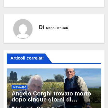
Di
Mario De Santi
Articoli correlati
ATTUALITÀ
Angelo Corghi trovato morto
dopo cinque giorni di
ricerche: il giallo dell’80enne
AGO 9, 2026
REDAZIONE