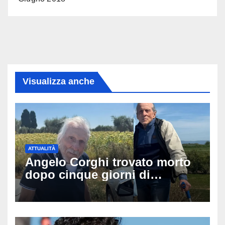
Visualizza anche
ATTUALITÀ
Angelo Corghi trovato morto
dopo cinque giorni di
ricerche: il giallo dell’80enne
scomparso dopo essere
uscito dall’Inps a Grosseto