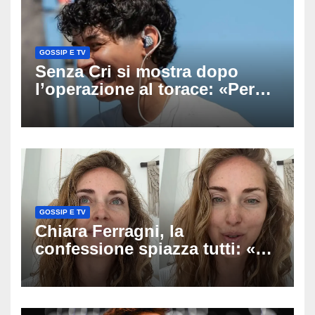
GOSSIP E TV
Senza Cri si mostra dopo
l’operazione al torace: «Per
anni mi sentivo in trappola», il
racconto sul difficile percorso
verso la serenità
GOSSIP E TV
Chiara Ferragni, la
confessione spiazza tutti: «Un
mio ex voleva che mi rifacessi
il seno». Poi svela i ritocchi di
cui si è pentita