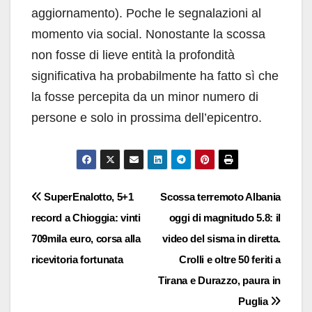
aggiornamento). Poche le segnalazioni al
momento via social. Nonostante la scossa
non fosse di lieve entità la profondità
significativa ha probabilmente ha fatto sì che
la fosse percepita da un minor numero di
persone e solo in prossima dell’epicentro.
Navigazione
SuperEnalotto, 5+1
Scossa terremoto Albania
record a Chioggia: vinti
oggi di magnitudo 5.8: il
articoli
709mila euro, corsa alla
video del sisma in diretta.
ricevitoria fortunata
Crolli e oltre 50 feriti a
Tirana e Durazzo, paura in
Puglia