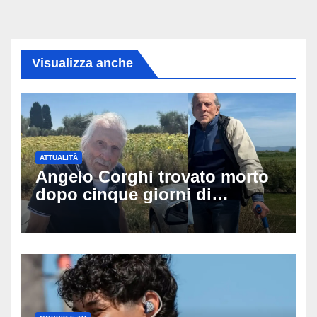
Visualizza anche
ATTUALITÀ
Angelo Corghi trovato morto
dopo cinque giorni di
ricerche: il giallo dell’80enne
scomparso dopo essere
uscito dall’Inps a Grosseto