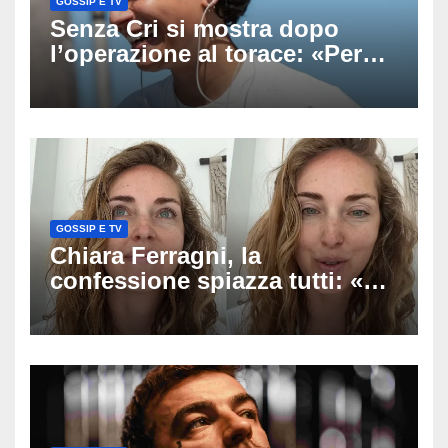
GOSSIP E TV
Senza Cri si mostra dopo
l’operazione al torace: «Per
anni mi sentivo in trappola», il
racconto sul difficile percorso
verso la serenità
GOSSIP E TV
Chiara Ferragni, la
confessione spiazza tutti: «Un
mio ex voleva che mi rifacessi
il seno». Poi svela i ritocchi di
cui si è pentita