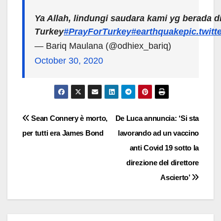
Ya Allah, lindungi saudara kami yg berada di
Turkey
#PrayForTurkey
#earthquake
pic.twit
— Bariq Maulana (@odhiex_bariq)
October 30, 2020
Navigazione
Sean Connery è morto,
De Luca annuncia: ‘Si sta
per tutti era James Bond
lavorando ad un vaccino
articoli
anti Covid 19 sotto la
direzione del direttore
Ascierto’