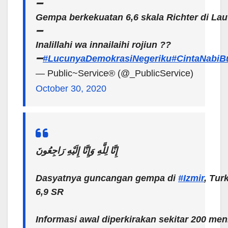
➖
Gempa berkekuatan 6,6 skala Richter di L
➖
Inalillahi wa innailaihi rojiun ??
➖
#LucunyaDemokrasiNegeriku
#CintaNabiB
— Public~Service® (@_PublicService)
October 30, 2020
إِنَّا لِلَّهِ وَإِنَّا إِلَيْهِ رَاجِعُونَ
Dasyatnya guncangan gempa di
#Izmir
, Tur
6,9 SR
Informasi awal diperkirakan sekitar 200 men