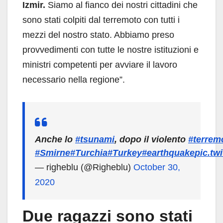
Izmir.
Siamo al fianco dei nostri cittadini che
sono stati colpiti dal terremoto con tutti i
mezzi del nostro stato. Abbiamo preso
provvedimenti con tutte le nostre istituzioni e
ministri competenti per avviare il lavoro
necessario nella regione”.
Anche lo
#tsunami
, dopo il violento
#terrem
#Smirne
#Turchia
#Turkey
#earthquake
pic.tw
— righeblu (@Righeblu)
October 30,
2020
Due ragazzi sono stati