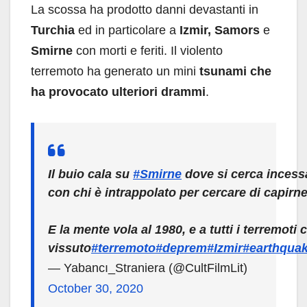
La scossa ha prodotto danni devastanti in
Turchia
ed in particolare a
Izmir, Samors
e
Smirne
con morti e feriti. Il violento
terremoto ha generato un mini
tsunami che
ha provocato ulteriori drammi
.
Il buio cala su
#Smirne
dove si cerca incessa
con chi è intrappolato per cercare di capirn
E la mente vola al 1980, e a tutti i terremot
vissuto
#terremoto
#deprem
#Izmir
#earthqua
— Yabancı_Straniera (@CultFilmLit)
October 30, 2020