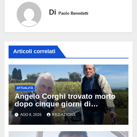
Di
Paolo Benedetti
Articoli correlati
ATTUALITÀ
Angelo Corghi trovato morto
dopo cinque giorni di
ricerche: il giallo dell’80enne
AGO 9, 2026
REDAZIONE
scomparso dopo essere
uscito dall’Inps a Grosseto