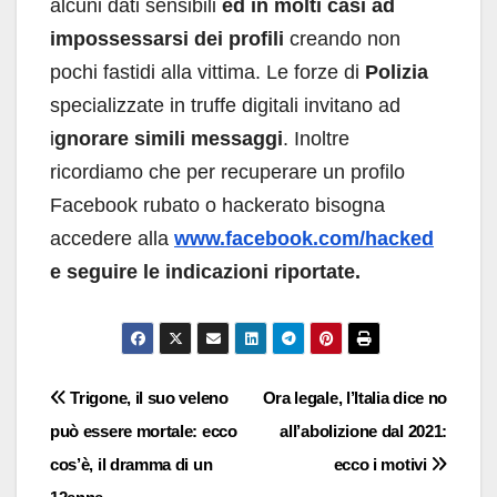
alcuni dati sensibili
ed in molti casi ad
impossessarsi dei profili
creando non
pochi fastidi alla vittima. Le forze di
Polizia
specializzate in truffe digitali invitano ad
i
gnorare simili messaggi
. Inoltre
ricordiamo che per recuperare un profilo
Facebook rubato o hackerato bisogna
accedere alla
www.facebook.com/hacked
e seguire le indicazioni riportate.
Navigazione
Trigone, il suo veleno
Ora legale, l’Italia dice no
può essere mortale: ecco
all’abolizione dal 2021:
articoli
cos’è, il dramma di un
ecco i motivi