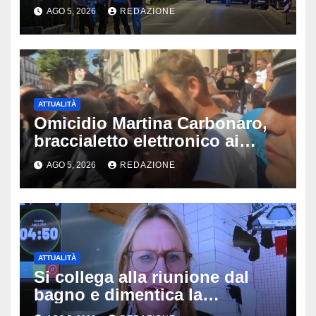
Montello: è gravissimo,
AGO 5, 2026
REDAZIONE
trasportato in elicottero a
Padova
ATTUALITÀ
Omicidio Martina Carbonaro,
braccialetto elettronico ai
genitori della 14enne: non
AGO 5, 2026
REDAZIONE
potranno avvicinarsi alla
famiglia di Alessio Tucci
ATTUALITÀ
Si collega alla riunione dal
bagno e dimentica la
telecamera accesa: tutti