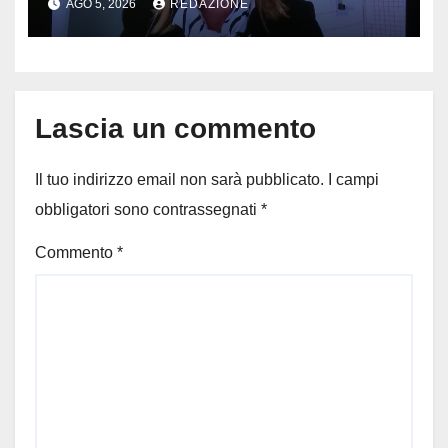
AGO 5, 2026
REDAZIONE
vedono il bucato, il video
diventa virale
Lascia un commento
Il tuo indirizzo email non sarà pubblicato.
I campi
obbligatori sono contrassegnati
*
Commento
*