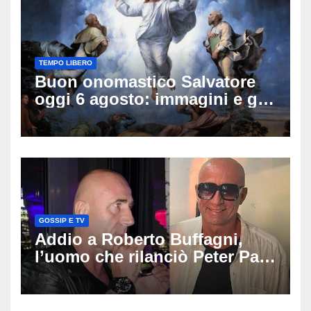
TEMPO LIBERO
Buon onomastico Salvatore
oggi 6 agosto: immagini e gif
di auguri da condividere
GOSSIP E TV
Addio a Roberto Buffagni,
l’uomo che rilanciò Peter Pan
e Villa delle Rose: aveva 59
anni