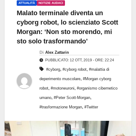
ATTUALITÀ
NOTIZIE AUDACI
Malato terminale diventa un
cyborg robot, lo scienziato Scott
Morgan: ‘Non sto morendo, mi
sto solo trasformando’
Di
Alex Zattarin
PUBBLICATO: 12 OTT, 2019 - ORE: 22:24
,
,
#cyborg
#cyborg robot
#malattia di
,
deperimento muscolare
#Morgan cyborg
,
,
robot
#motoneuroni
#organismo cibernetico
,
,
umano
#Peter Scott-Morgan
,
#trasformazione Morgan
#Twitter