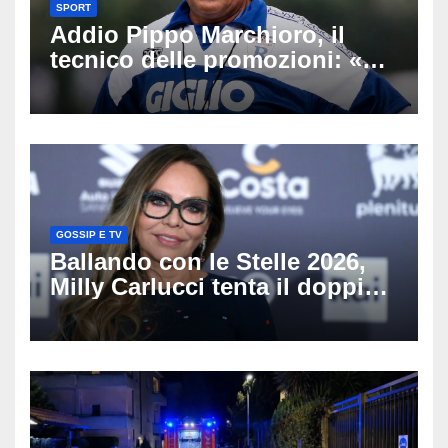
SPORT
Addio Pippo Marchioro, il
tecnico delle promozioni: «Ha
scritto pagine indimenticabili
del nostro calcio»
GOSSIP E TV
Ballando con le Stelle 2026,
Milly Carlucci tenta il doppio
colpo: tra i papabili Ornella
Muti e Monica Guerritore