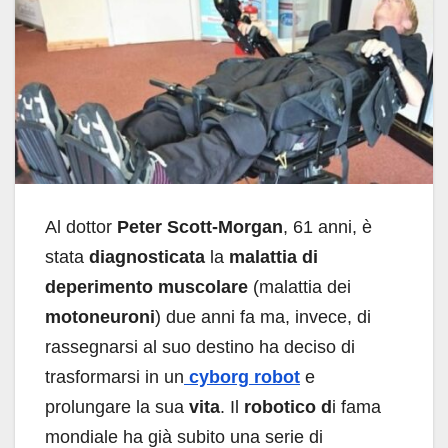
Al dottor
Peter Scott-Morgan
, 61 anni, è
stata
diagnosticata
la
malattia di
deperimento muscolare
(malattia dei
motoneuroni
) due anni fa ma, invece, di
rassegnarsi al suo destino ha deciso di
trasformarsi in un
cyborg
robot
e
prolungare la sua
vita
. Il
robotico d
i fama
mondiale ha già subito una serie di