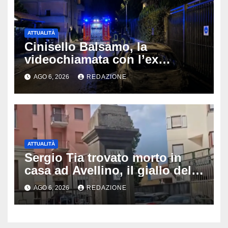
ATTUALITÀ
Cinisello Balsamo, la
videochiamata con l’ex
fidanzata e il dramma: 35enne
AGO 6, 2026
REDAZIONE
lotta tra la vita e la morte
ATTUALITÀ
Sergio Tia trovato morto in
casa ad Avellino, il giallo della
porta socchiusa: disposta
AGO 6, 2026
REDAZIONE
l’autopsia