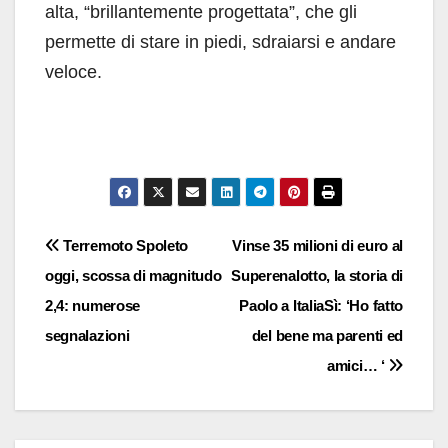
alta, “brillantemente progettata”, che gli
permette di stare in piedi, sdraiarsi e andare
veloce.
Navigazione
Terremoto Spoleto
Vinse 35 milioni di euro al
oggi, scossa di magnitudo
Superenalotto, la storia di
articoli
2,4: numerose
Paolo a ItaliaSì: ‘Ho fatto
segnalazioni
del bene ma parenti ed
amici… ‘