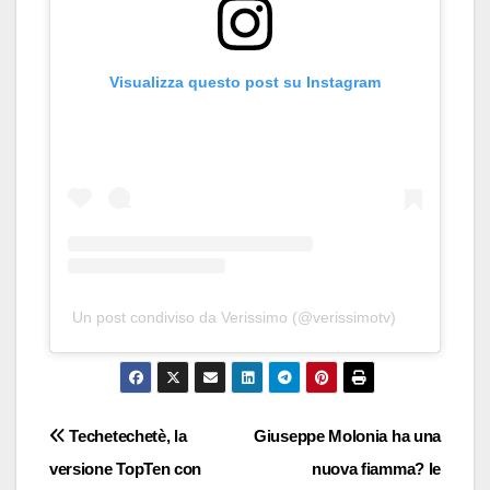
Visualizza questo post su Instagram
Un post condiviso da Verissimo (@verissimotv)
Navigazione
Techetechetè, la
Giuseppe Molonia ha una
versione TopTen con
nuova fiamma? le
articoli