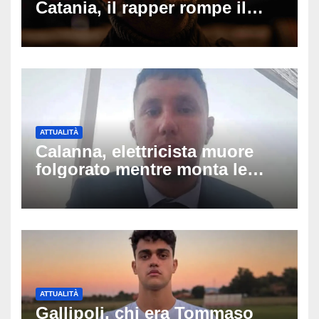
Catania, il rapper rompe il
silenzio dopo la notte in
ospedale: come sta e cosa
succede al tour
ATTUALITÀ
Calanna, elettricista muore
folgorato mentre monta le
luminarie della festa: chi era
Fabio Calabrò e cosa è
successo
ATTUALITÀ
Gallipoli, chi era Tommaso