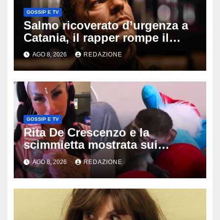
GOSSIP E TV
Salmo ricoverato d’urgenza a
Catania, il rapper rompe il
silenzio dopo la notte in
AGO 8, 2026
REDAZIONE
ospedale: come sta e cosa
succede al tour
GOSSIP E TV
Rita De Crescenzo e la
scimmietta mostrata sui
social: scattano esposti, cosa
AGO 8, 2026
REDAZIONE
rischia l’influencer