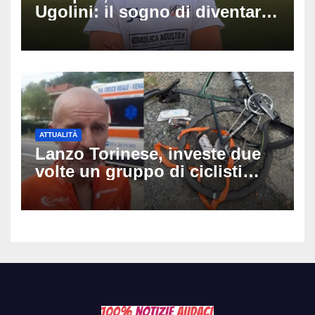
Ugolini: il sogno di diventare
medico e la fascia da
capitano, il dolore di Bologna
per il 19enne morto in mare
ATTUALITÀ
Lanzo Torinese, investe due
volte un gruppo di ciclisti
dopo una lite: arrestato
73enne, il racconto choc di un
ferito