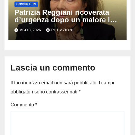
GOSSIP E TV
Patrizia Reggiani ricoverata
d’urgenza dopo un malore in
vacanza: come sta oggi l’ex
AGO 8, 2026
REDAZIONE
Lady Gucci
Lascia un commento
Il tuo indirizzo email non sarà pubblicato.
I campi
obbligatori sono contrassegnati
*
Commento
*