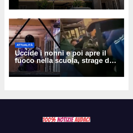
da giorni, il caldo tra le
ipotesi al vaglio
ATTUALITÀ
Uccide i nonni e poi apre il
fuoco nella scuola, strage di
insegnanti: il possibile
movente dietro il massacro in
Thailandia