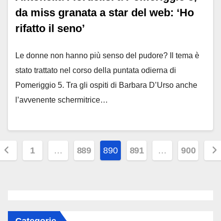
da miss granata a star del web: ‘Ho
rifatto il seno’
Le donne non hanno più senso del pudore? Il tema è
stato trattato nel corso della puntata odierna di
Pomeriggio 5. Tra gli ospiti di Barbara D’Urso anche
l’avvenente schermitrice…
Paginazione
1
…
889
890
891
…
900
degli
rticoli