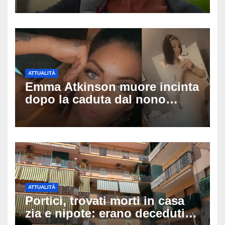
dopo video, intercettazioni e
pedinamenti
ATTUALITÀ
Emma Atkinson muore incinta
dopo la caduta dal nono
piano: la figlia nasce 30
minuti dopo e sta bene
ATTUALITÀ
Portici, trovati morti in casa
zia e nipote: erano deceduti